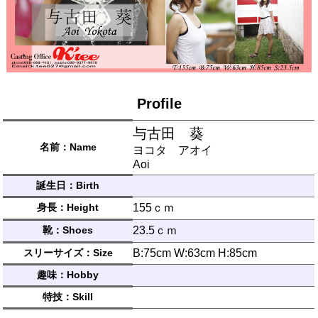
Profile
与古田 葵
名前：Name
ヨコタ アオイ
Aoi
誕生日：Birth
身長：Height
155ｃｍ
靴：Shoes
23.5ｃｍ
スリーサイズ：Size
B:75cm W:63cm H:85cm
趣味：Hobby
特技：Skill