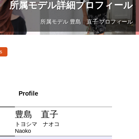
所属モデル
詳細プロフィール
所属モデル 豊島 直子 プロフィール
s
Profile
豊島 直子
トヨシマ ナオコ
Naoko