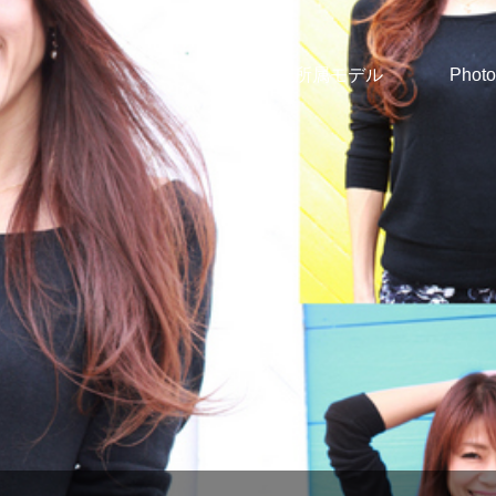
TOP
所属モデル
Photo