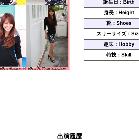
誕生日：Birth
身長：Height
靴：Shoes
スリーサイズ：Siz
趣味：Hobby
特技：Skill
出演履歴